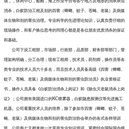
场，，休闲中心，船舱，海上作业平台等各个地方及地形的消杀杀虫
消杀，白蚁防治工程及别的四害（蟑螂、蚊子、苍蝇、老鼠）及病媒
体生物和别的害虫治理。专业科学的先进理论知识，认真负责仔细的
现场操作，和客户换位思考的同理心都是是各位朋友优质消杀的保证
和基础。
公司下设工程部，市场部，行政部，品质部，财务部等部门，管
理架构明确，分工合理；现有工程师，技术员，药剂师，操作员等各
类专业的技术人员六十多名，而且技术人员具备高级《四害（蟑螂、
蚊子、苍蝇、老鼠）及病媒体生物和别的害虫防治员》执业资格证
书，操作人员具备《白蚁防治消杀上岗证》和《除虫灭老鼠消杀上岗
KC
证》；公司拥有美国进口的
喷雾器，白蚁隐患探测仪等先进施工
机器。公司看重技术人员的培养，除了参加市四害（蟑螂、蚊子、苍
蝇、老鼠）及病媒体生物和别的害虫防治协会举办的各式各样培训
班，公司每七天都来做一次里面专业知识培训，紧密结合国际国内领